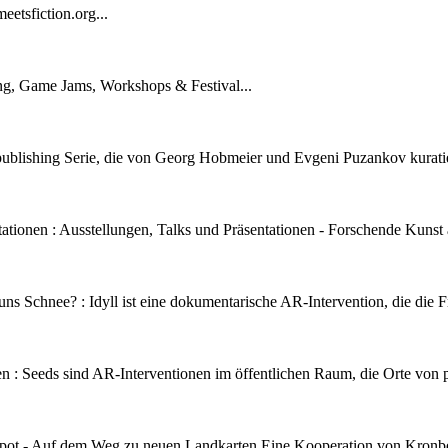
eetsfiction.org...
g, Game Jams, Workshops & Festival...
publishing Serie, die von Georg Hobmeier und Evgeni Puzankov kuratiert
tationen :
Ausstellungen, Talks und Präsentationen - Forschende Kunst a
uns Schnee? :
Idyll ist eine dokumentarische AR-Intervention, die die 
en :
Seeds sind AR-Interventionen im öffentlichen Raum, die Orte von pe
pot - Auf dem Weg zu neuen Landkarten Eine Kooperation von Kronbe