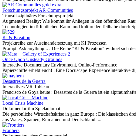
Forschungsprojekt AR-Communities
Transdisziplinäres Forschungsprojekt
Augmented Reality: Wie kommt ihr Anliegen in den öffentlichen Ra
Technologien im öffentlichen Raum und kultureller Teilhabe durch Spi
KI & Kreation
Projektreihe zur Auseinandersetzung mit KI Prozessen
Prompt: Ask anything... :
Die Reihe "KI & Kreation" widmet sich der 
Once Upon Unsteady Grounds
Interactive Documentary Environment, Online-Performance
Papierschiffe erhebt euch! :
Eine Docuscape-ExperienceInteraktive di
Desastres de la Guerra
Interaktives VR Tableau
Francisco de Goya heute :
Desastres de la Guerra ist ein alptraumhaft
Local Crisis Machine
Dokumentarfilm Spielautomat
Die persönliche Wirtschaftskrise in ganz Europa :
Die klassischen dre
aus Wales, Spanien, Rumänien und Deutschland. ...
Frontiers
Dokumentarisches Computerspiel