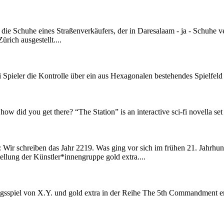
 in die Schuhe eines Straßenverkäufers, der in Daresalaam - ja - Schuh
ich ausgestellt....
i Spieler die Kontrolle über ein aus Hexagonalen bestehendes Spielfe
 did you get there? “The Station” is an interactive sci-fi novella set in
:
Wir schreiben das Jahr 2219. Was ging vor sich im frühen 21. Jahrh
ellung der Künstler*innengruppe gold extra....
sspiel von X.Y. und gold extra in der Reihe The 5th Commandment en