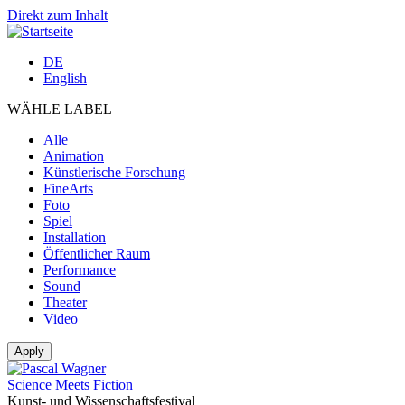
Direkt zum Inhalt
DE
English
WÄHLE LABEL
Alle
Animation
Künstlerische Forschung
FineArts
Foto
Spiel
Installation
Öffentlicher Raum
Performance
Sound
Theater
Video
Science Meets Fiction
Kunst- und Wissenschaftsfestival