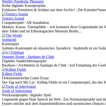
Weekly Pandemic Pleasures
Reihe digitaler Kunstprojekte
Exklusive Premieren & Schätze aus dem Archiv! :
Die Künstler*innen
Totem's Sound
Computerspiel / AR Installation
Masken, Kanus, Totempfähle – wie kommen diese Gegenstände ins
dem Tablet und im Ethnologischen Museum Berlin....
Sephiroth
Kartenspiel
Solitaire-Kartenspiel als klassisches Tarotdeck :
Sephiroth ist ein Soli
Stranger Home - Santiago de Chile
Digitales Stadterfahrungsspiel
Bauhaus->Architektur in Santiago de Chile :
Auf Einladung des Goeth
Killing Fields
Dokumentarischer Game Essay
Der Tag nach My Lai :
Killing Fields ist ein Computerspiel, das das
Tools of Subversion
Netzkunstprojekt / digitales Spiel
Gegenrede gegen Hate Speech im Web :
Ein Netzkunstprojekt und di
Frauen möchte sich dem frauenfeindlichen und rassistischen Diskurs 