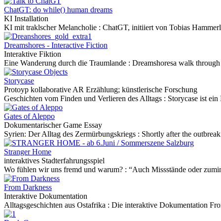
ChatGT: do while() human dreams
KI Installation
KI mit traklscher Melancholie :
ChatGT, initiiert von Tobias Hammerle,
Dreamshores - Interactive Fiction
Interaktive Fiktion
Eine Wanderung durch die Traumlande :
Dreamshoresa walk through 
Storycase
Protoyp kollaborative AR Erzählung; künstlerische Forschung
Geschichten vom Finden und Verlieren des Alltags :
Storycase ist ei
Gates of Aleppo
Dokumentarischer Game Essay
Syrien: Der Alltag des Zermürbungskriegs :
Shortly after the outbreak
Stranger Home
interaktives Stadterfahrungsspiel
Wo fühlen wir uns fremd und warum? :
“Auch Missstände oder zumind
From Darkness
Interaktive Dokumentation
Alltagsgeschichten aus Ostafrika :
Die interaktive Dokumentation From