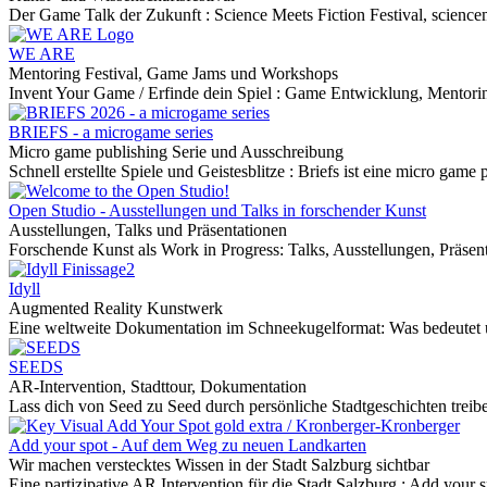
Der Game Talk der Zukunft :
Science Meets Fiction Festival, sciencem
WE ARE
Mentoring Festival, Game Jams und Workshops
Invent Your Game / Erfinde dein Spiel :
Game Entwicklung, Mentorin
BRIEFS - a microgame series
Micro game publishing Serie und Ausschreibung
Schnell erstellte Spiele und Geistesblitze :
Briefs ist eine micro game 
Open Studio - Ausstellungen und Talks in forschender Kunst
Ausstellungen, Talks und Präsentationen
Forschende Kunst als Work in Progress: Talks, Ausstellungen, Präsen
Idyll
Augmented Reality Kunstwerk
Eine weltweite Dokumentation im Schneekugelformat: Was bedeutet 
SEEDS
AR-Intervention, Stadttour, Dokumentation
Lass dich von Seed zu Seed durch persönliche Stadtgeschichten treib
Add your spot - Auf dem Weg zu neuen Landkarten
Wir machen verstecktes Wissen in der Stadt Salzburg sichtbar
Eine partizipative AR Intervention für die Stadt Salzburg :
Add your s