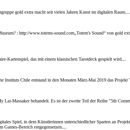
gruppe gold extra macht seit vielen Jahren Kunst im digitalen Raum....
 Museum? :
http://www.totems-sound.com„Totem's Sound“ von gold extr
taire-Kartenspiel, das mit einem klassischen Tarotdeck gespielt wird....
e Instituts Chile entstand in den Monaten März-Mai 2019 das Projekt "
 My Lai-Massaker behandelt. Es ist der zweite Teil der Reihe "5th Com
gitales Spiel, in dem Künstlerinnen unterschiedlicher Sparten an Proj
im Games-Bereich entgegensetzen....